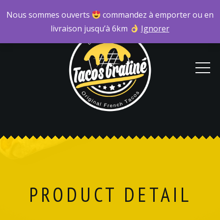
Nous sommes ouverts
commandez à emporter ou en
livraison jusqu’à 6km
Ignorer
PRODUCT DETAIL