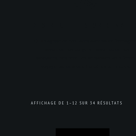
DES RECETTES ORIGINALE
Qu'il s'agisse de nos tacos avec sauce fromagèr
maison, de nos burgers maison ou de nos
sandwichs, nos recettes artisanales vous feront
voyager au-delà des frontières terrestres.
AFFICHAGE DE 1–12 SUR 34 RÉSULTATS