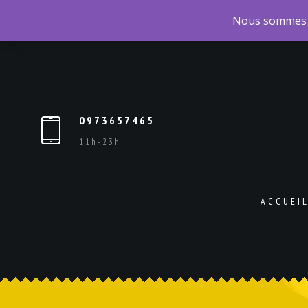
Nous sommes
0973657465
11h-23h
ACCUEI