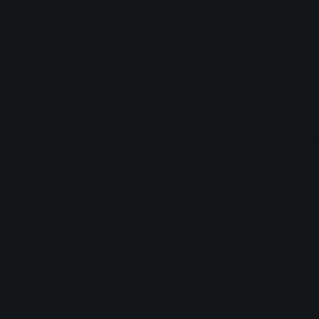
S
CLICK & COLLECT &
LIVRAISON
e
Le service Click & Collect est disponible chez Tacos
Gratiné ! Passez vos commandes en ligne et
v
sélectionnez le mode d'expédition sur la page de
paiement. Le service de livraison à domicile sera
également disponible prochainement !