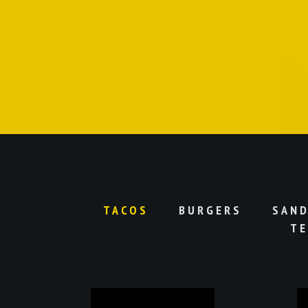
TACOS
BURGERS
SAN
TE