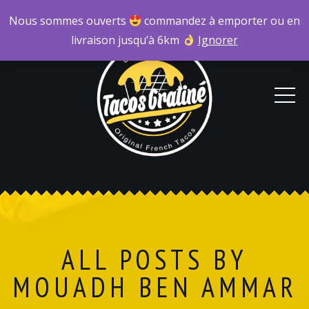
Nous sommes ouverts
commandez à emporter ou en
livraison jusqu’à 6km
Ignorer
ALL POSTS BY
MOUADH BEN AMMAR