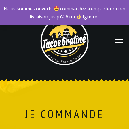
Nous sommes ouverts
commandez à emporter ou en
livraison jusqu’à 6km
Ignorer
JE COMMANDE