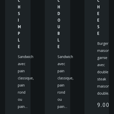
C
C
C
H
H
H
S
D
E
I
O
E
M
U
S
P
B
E
L
L
Burger
E
E
maison
Sandwich
Sandwich
garnie
avec
avec
avec
pain
pain
double
classique,
classique,
steak
pain
pain
maison,
rond
rond
double…
ou
ou
9.00
pain…
pain…