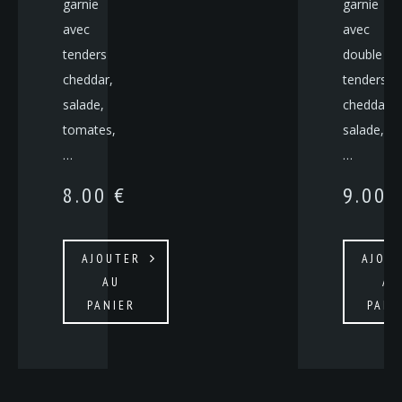
garnie
garnie
avec
avec
tenders
double
cheddar,
tenders
salade,
cheddar,
tomates,
salade,
…
…
8.00
€
9.00
AJOUTER
AJOU
AU
AU
PANIER
PANI