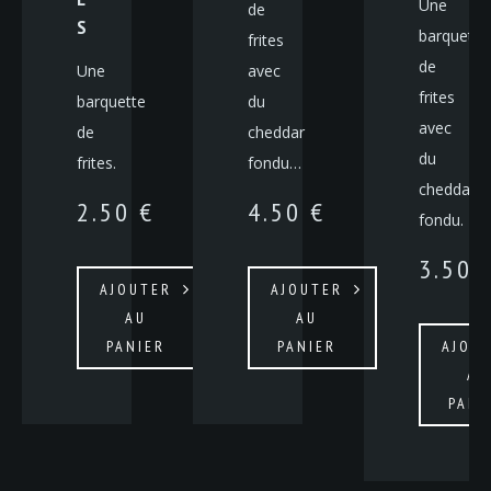
Une
de
S
barquette
frites
de
Une
avec
frites
barquette
du
avec
de
cheddar
du
frites.
fondu…
cheddar
2.50
€
4.50
€
fondu.
3.50
AJOUTER
AJOUTER
AU
AU
PANIER
PANIER
AJOU
AU
PANI