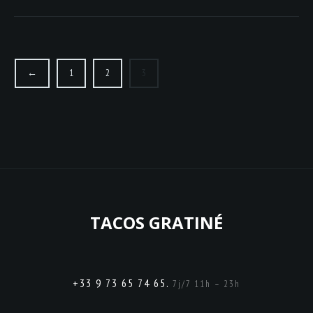
←
1
2
3
TACOS GRATINÉ
+33 9 73 65 74 65.
7j/7 11h – 23h