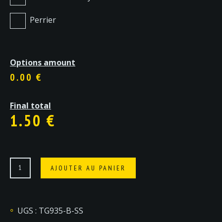
Perrier
Options amount
0.00 €
Final total
1.50
€
quantité
AJOUTER AU PANIER
de
Soda
33cl
UGS :
TG935-B-SS