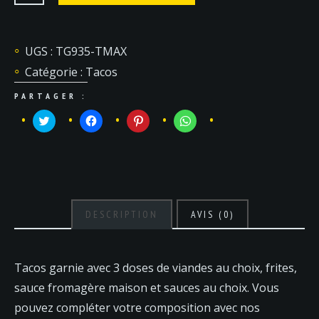
de
Tacos
Maxi
UGS :
TG935-TMAX
Catégorie :
Tacos
PARTAGER :
Cliquez
Cliquez
Cliquez
Cliquez
pour
pour
pour
pour
partager
partager
partager
partager
sur
sur
sur
sur
Twitter(ouvre
Facebook(ouvre
Pinterest(ouvre
WhatsApp(ouvre
dans
dans
dans
dans
une
une
une
une
nouvelle
nouvelle
nouvelle
nouvelle
fenêtre)
fenêtre)
fenêtre)
fenêtre)
DESCRIPTION
AVIS (0)
Tacos garnie avec 3 doses de viandes au choix, frites,
sauce fromagère maison et sauces au choix. Vous
pouvez compléter votre composition avec nos