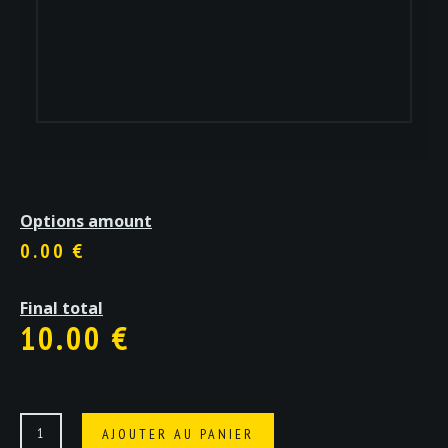
Options amount
0.00 €
Final total
10.00
€
quantité
AJOUTER AU PANIER