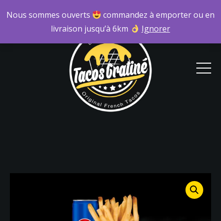
Nous sommes ouverts
commandez à emporter ou en
livraison jusqu’à 6km
Ignorer